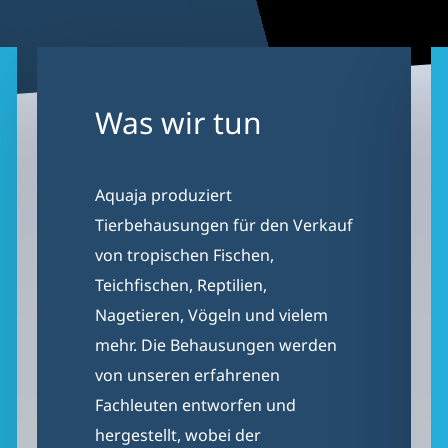
en
Pflanzen
Fischbecken
Nageti
Support
Wartung & Beratun
Was wir tun
Aquaja produziert
Tierbehausungen für den Verkauf
von tropischen Fischen,
Teichfischen, Reptilien,
Nagetieren, Vögeln und vielem
mehr. Die Behausungen werden
von unseren erfahrenen
Fachleuten entworfen und
hergestellt, wobei der
Schwerpunkt auf Qualität und