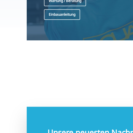
Einbauanleitung
Unsere neuesten Nachr