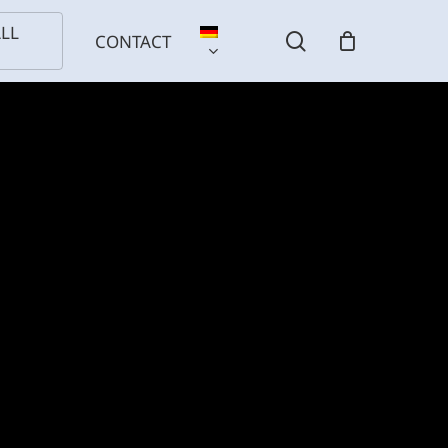
LL
search
CONTACT
S