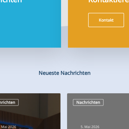
Kontakt
Neueste Nachrichten
Neues
hrichten
Nachrichten
a
Projekt
lschafter
in
Deutschland:
. Mai 2026
5. Mai 2026
Flosse
om Bootsma
Neues Projek