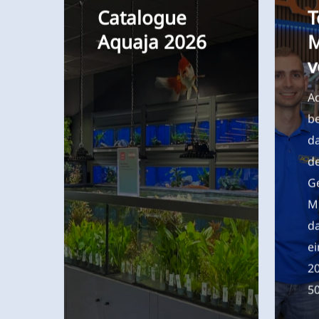
Aquaja 2026
M
v
Aq
b
d
de
Ge
Mi
d
ei
2
5