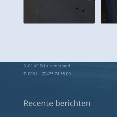
Aquaja B.V.
Ampèreweg 10a
6101 XE Echt Nederland
T:
0031 – (0)475 74 55 00
Recente berichten