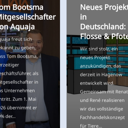
&
itgesellschafter
in
Pfote
on Aquaja
Deutschland:
Flosse & Pfot
uaja freut sich
ekannt zu geben,
Wir sind stolz, ein
ass Tom Bootsma,
neues Projekt
rzeitiger
anzukündigen, das
schäftsführer, als
derzeit in Hagenow
tgesellschafter in
entwickelt wird.
as Unternehmen
Gemeinsam mit Rena
ntritt. Zum 1. Mai
und René realisieren
026 übernimmt er
wir das vollständige
0% der…
Fachhandelskonzept
für Tiere…