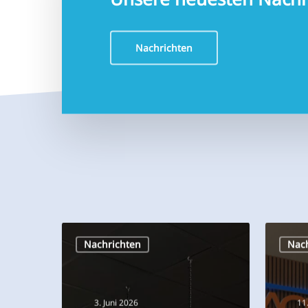
Nachrichten
Catalogue
Tom
Nachrichten
Nac
Aquaja
Bootsm
2026
Mitgesel
von
3. Juni 2026
11
Aquaja
Catalogue
T