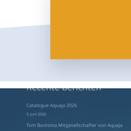
Aquaja B.V.
Ampèreweg 10a
6101 XE Echt Nederland
T:
0031 – (0)475 74 55 00
Recente berichten
Catalogue Aquaja 2026
3. Juni 2026
Tom Bootsma Mitgesellschafter von Aquaja