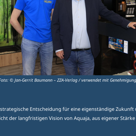
Foto: © Jan-Gerrit Baumann – ZZA-Verlag / verwendet mit Genehmigung
re strategische Entscheidung für eine eigenständige Zukunft
cht der langfristigen Vision von Aquaja, aus eigener Stärk