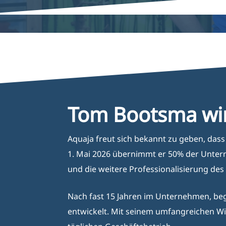
Producten
De Producten Van Aquaja
Aquari
Webshop
Zijn Van Een Hoge Kwaliteit,
Energiezuinig En Zijn
Volledig Op Maat Gemaakt.
Tom Bootsma wir
Aquaja freut sich bekannt zu geben, dass
1. Mai 2026 übernimmt er 50% der Untern
und die weitere Professionalisierung de
Nach fast 15 Jahren im Unternehmen, beg
entwickelt. Mit seinem umfangreichen Wis