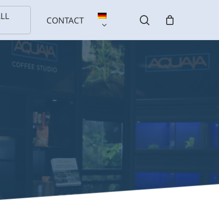
LL
search
CONTACT
S