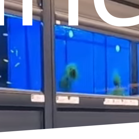
ere
Vogel
Terrarien
g
Installation