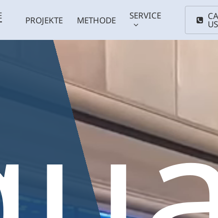
E
SERVICE
CA
PROJEKTE
METHODE
U
qua