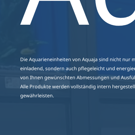
Producten
Aquari
De Producten Van Aquaja
Webshop
Zijn Van Een Hoge Kwaliteit,
Energiezuinig En Zijn
Volledig Op Maat Gemaakt.
Die Aquarieneinheiten von Aquaja sind nicht nur
einladend, sondern auch pflegeleicht und energiee
von Ihnen gewünschten Abmessungen und Ausführ
Alle Produkte werden vollständig intern hergestell
gewährleisten.