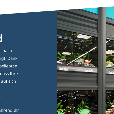
d
s nach
igt. Dank
beliebten
 dass Ihre
 auf sich
m
ährend Ihr