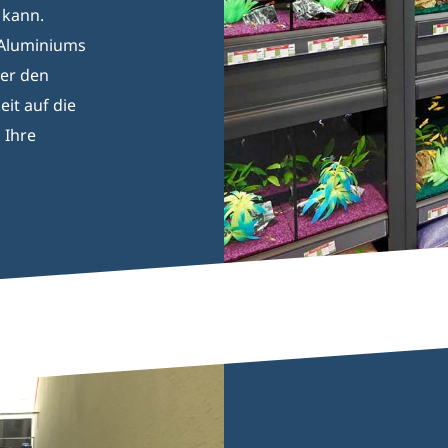
 kann.
s Aluminiums
ber den
it auf die
 Ihre