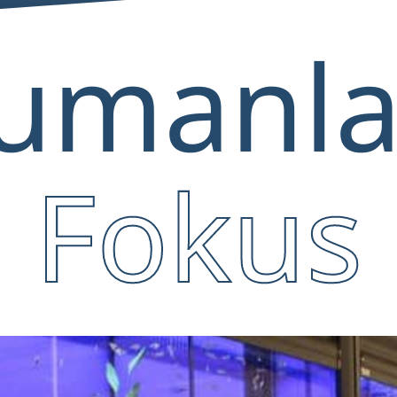
iumanla
Fokus