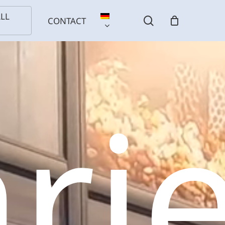
LL
search
CONTACT
S
ri