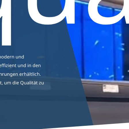
en
Pflanzen
Fischbecken
Nageti
Support
Wartung & Beratun
 modern und
ffizient und in den
ungen erhältlich.
t, um die Qualität zu