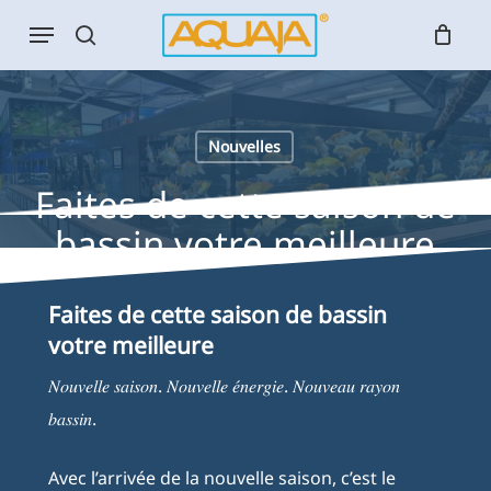
Skip
Menu
to
search
main
content
Nouvelles
Faites de cette saison de
bassin votre meilleure
Faites de cette saison de bassin
votre meilleure
𝑁𝑜𝑢𝑣𝑒𝑙𝑙𝑒 𝑠𝑎𝑖𝑠𝑜𝑛. 𝑁𝑜𝑢𝑣𝑒𝑙𝑙𝑒 𝑒́𝑛𝑒𝑟𝑔𝑖𝑒. 𝑁𝑜𝑢𝑣𝑒𝑎𝑢 𝑟𝑎𝑦𝑜𝑛
𝑏𝑎𝑠𝑠𝑖𝑛.
Avec l’arrivée de la nouvelle saison, c’est le