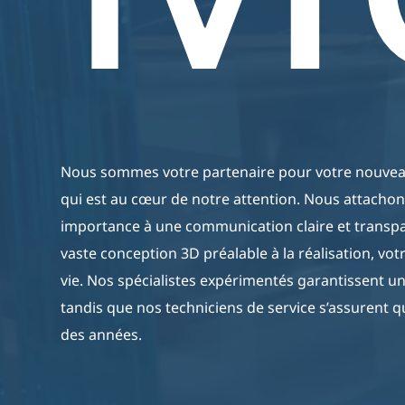
Producten
Aquari
De Producten Van Aquaja
Webshop
Zijn Van Een Hoge Kwaliteit,
Energiezuinig En Zijn
Volledig Op Maat Gemaakt.
Nous sommes votre partenaire pour votre nouveau
qui est au cœur de notre attention. Nous attacho
importance à une communication claire et transp
vaste conception 3D préalable à la réalisation, vot
vie. Nos spécialistes expérimentés garantissent un
tandis que nos techniciens de service s’assurent 
des années.