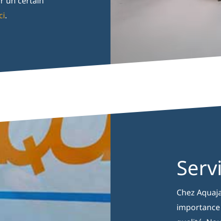
ir un certain
ci
.
Serv
Chez Aquaja
importance 