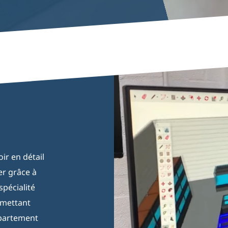
ir en détail
er grâce à
pécialité
rmettant
épartement