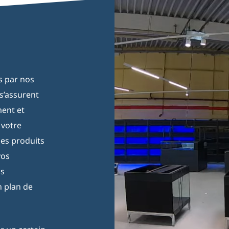
és par nos
s’assurent
ment et
 votre
les produits
vos
ns
n plan de