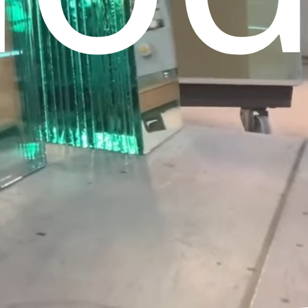
rs
Oiseaux
Terrariums
Installation