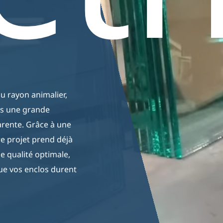
Bassins
ums
Plantes
d’eau
Rongeu
Support
Entretien / Conseil
froide
 rayon animalier,
ns une grande
arente. Grâce à une
re projet prend déjà
e qualité optimale,
que vos enclos durent