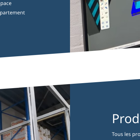
espace
épartement
Prod
Tous les pr