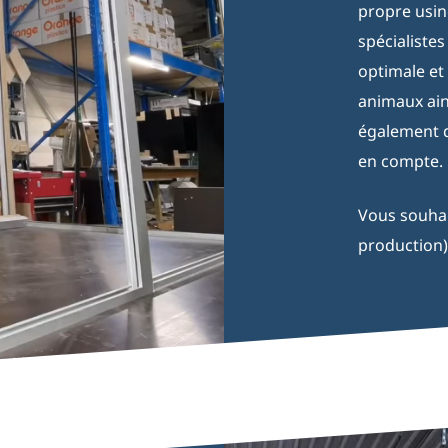
propre usin
spécialiste
optimale et
animaux ains
également 
en compte.
Vous souhai
production)