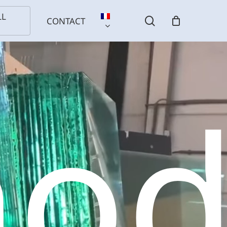
LL
search
CONTACT
ho