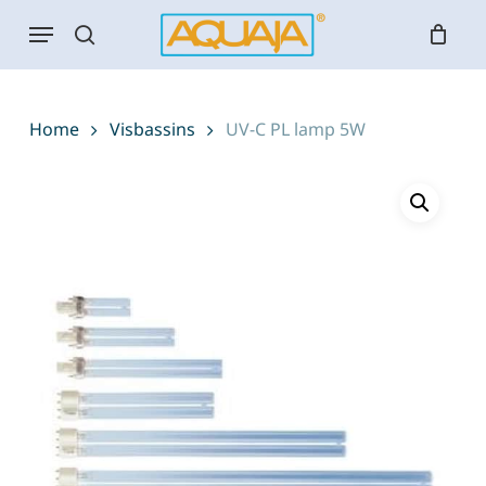
Skip
Menu
to
search
main
content
Home
Visbassins
UV-C PL lamp 5W