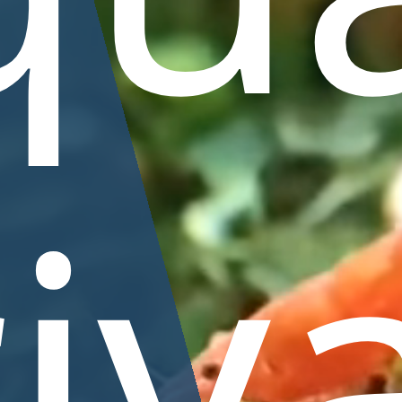
ums
Planten
Visbassins
Knaagd
Support
Onderhoud / Advie
iv