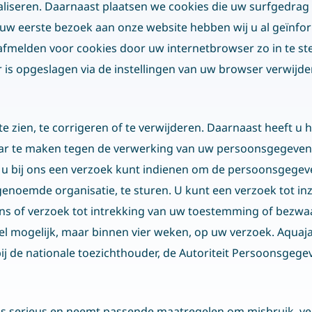
maandag 08:00–17:00
B
aliseren. Daarnaast plaatsen we cookies die uw surfgedra
dinsdag 08:00–17:00
j uw eerste bezoek aan onze website hebben wij u al geïnf
A
woensdag 08:00–17:00
afmelden voor cookies door uw internetbrowser zo in te st
P
donderdag 08:00–17:00
r is opgeslagen via de instellingen van uw browser verwijde
C
vrijdag 08:00–17:00
e zien, te corrigeren of te verwijderen. Daarnaast heeft 
ar te maken tegen de verwerking van uw persoonsgegevens
u bij ons een verzoek kunt indienen om de persoonsgegeven
noemde organisatie, te sturen. U kunt een verzoek tot inza
 of verzoek tot intrekking van uw toestemming of bezw
l mogelijk, maar binnen vier weken, op uw verzoek. Aquaja 
bij de nationale toezichthouder, de Autoriteit Persoonsgege
 serieus en neemt passende maatregelen om misbruik, ve