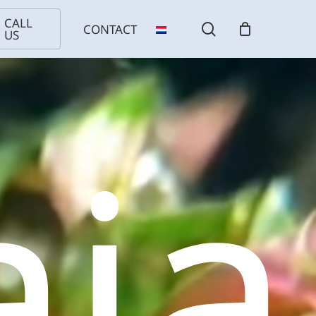
CALL
search
CONTACT
US
ja