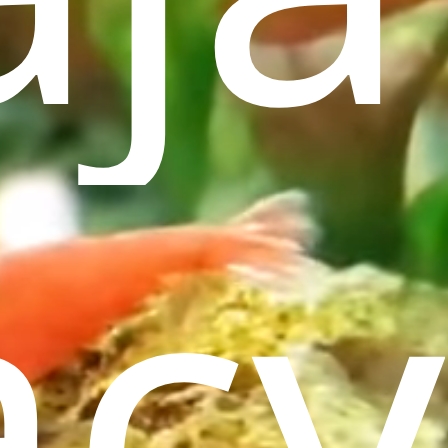
ieren
Vogels
Terrariums
s
Installatie
acy