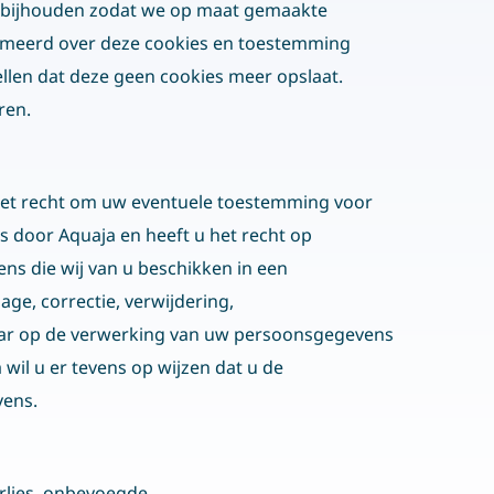
2B registratie formulier
g bijhouden zodat we op maat gemaakte
ormeerd over deze cookies en toestemming
lgemene voorwaarden
ellen dat deze geen cookies meer opslaat.
rivacy disclaimer
ren.
ookie beleid
u het recht om uw eventuele toestemming voor
 door Aquaja en heeft u het recht op
s die wij van u beschikken in een
ge, correctie, verwijdering,
aar op de verwerking van uw persoonsgegevens
wil u er tevens op wijzen dat u de
vens.
rlies, onbevoegde