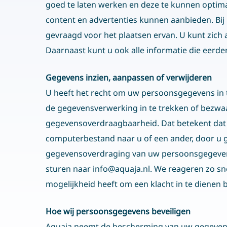
Ampèreweg 10a
goed te laten werken en deze te kunnen optim
6101 XE Echt Nederland
content en advertenties kunnen aanbieden. Bi
T:
0031 – (0)475 74 55 00
gevraagd voor het plaatsen ervan. U kunt zich 
Daarnaast kunt u ook alle informatie die eerde
Gegevens inzien, aanpassen of verwijderen
Recente berichten
U heeft het recht om uw persoonsgegevens in t
de gegevensverwerking in te trekken of bezwa
Catalogue Aquaja 2026
gegevensoverdraagbaarheid. Dat betekent dat 
3 juni 2026
computerbestand naar u of een ander, door u ge
gegevensoverdraging van uw persoonsgegevens
Tom Bootsma Mede-Eigenaar Aquaja
sturen naar info@aquaja.nl. We reageren zo sne
11 mei 2026
mogelijkheid heeft om een klacht in te dienen 
Nieuw project in Duitsland: Flosse & Pfote
5 mei 2026
Hoe wij persoonsgegevens beveiligen
Interzoo 2026
Aquaja neemt de bescherming van uw gegevens