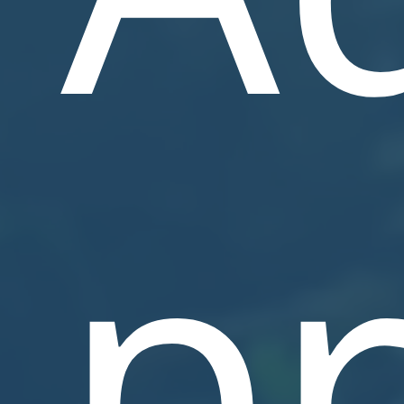
Producten
De Producten Van Aquaja
Aquari
Webshop
Zijn Van Een Hoge Kwaliteit,
Energiezuinig En Zijn
Volledig Op Maat Gemaakt.
pr